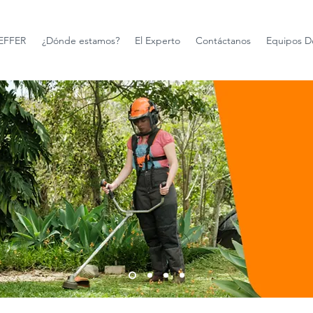
FFER
¿Dónde estamos?
El Experto
Contáctanos
Equipos D