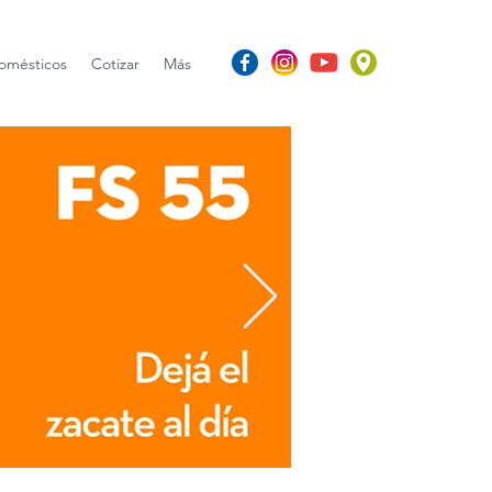
omésticos
Cotizar
Más