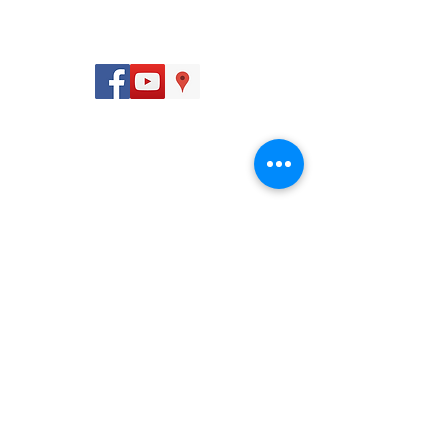
Seguinos:
Dirección
San José, Calle 12, Avenidas 8 y 10, 250 m sur de
la Iglesia de la Merced.
Contactanos:
(506) 2547 9797
info@farmagro.co.cr
©2018, Farmagro. Todos los derechos reservados.