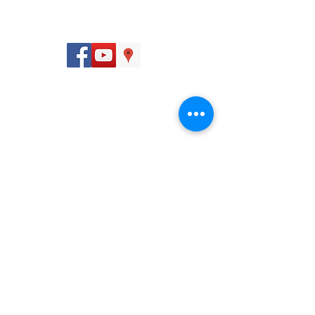
Seguinos:
Dirección
San José, Calle 12, Avenidas 8 y 10, 250 m sur de
la Iglesia de la Merced.
Contactanos:
(506) 2547 9797
info@farmagro.co.cr
©2018, Farmagro. Todos los derechos reservados.