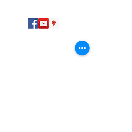
Seguinos:
Dirección
San José, Calle 12, Avenidas 8 y 10, 250 m sur de
la Iglesia de la Merced.
Contactanos:
(506) 2547 9797
info@farmagro.co.cr
©2018, Farmagro. Todos los derechos reservados.