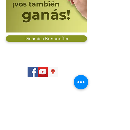
Dinámica Bonhoeffer
Seguinos:
Dirección
San José, Calle 12, Avenidas 8 y 10, 250 m sur de
la Iglesia de la Merced.
Contactanos:
(506) 2547 9797
info@farmagro.co.cr