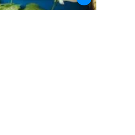
¡Recolectá agua de lluvia
con sistemas caseros!
En un mundo donde el agua se vuelve cada
vez más escasa, aprovechar el agua de lluvia