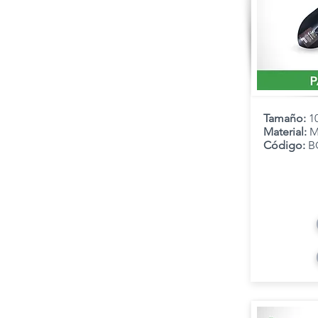
Tamaño:
1
Material:
M
Código:
B