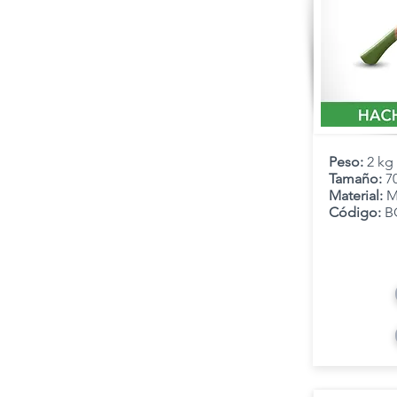
Peso:
2 kg
Tamaño:
7
Material:
M
Código:
B