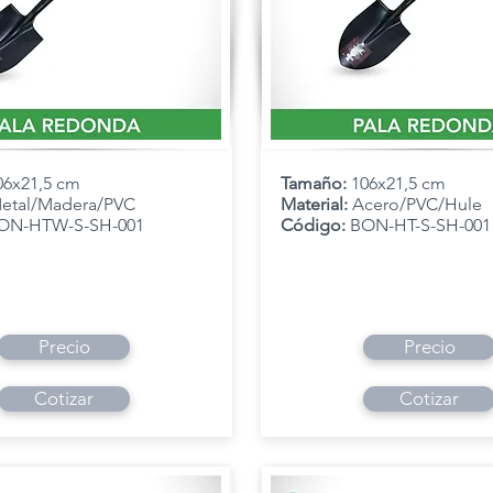
06x21,5 cm
Tamaño:
106x21,5 cm
etal/Madera/PVC
Material:
Acero/PVC/Hule
ON-HTW-S-SH-001
Código:
BON-HT-S-SH-001
Precio
Precio
Cotizar
Cotizar