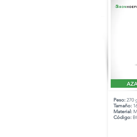
Peso:
270 
Tamaño:
1
Material:
M
Código:
B