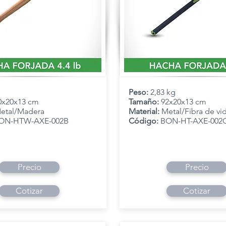
Peso:
2,83 kg
0x20x13 cm
Tamaño:
92x20x13 cm
etal/Madera
Material:
Metal/Fibra de vi
ON-HTW-AXE-002B
Código:
BON-HT-AXE-002
Precio
Precio
Cotizar
Cotizar