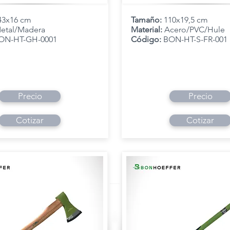
43x16 cm
Tamaño:
110x19,5 cm
etal/Madera
Material:
Acero/PVC/Hule
ON-HT-GH-0001
Código:
BON-HT-S-FR-001
Precio
Precio
Cotizar
Cotizar