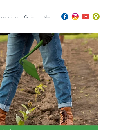
omésticos
Cotizar
Más