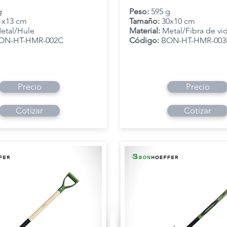
g
Peso:
595 g
1x13 cm
Tamaño:
30x10 cm
etal/Hule
Material:
Metal/Fibra de vi
ON-HT-HMR-002C
Código:
BON-HT-HMR-003
Precio
Precio
Cotizar
Cotizar