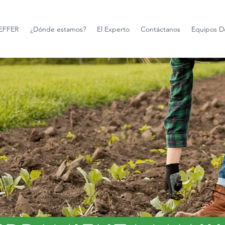
FFER
¿Dónde estamos?
El Experto
Contáctanos
Equipos D