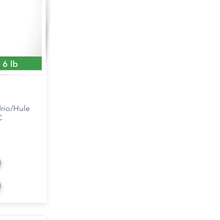
drio/Hule
C