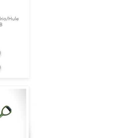
drio/Hule
B