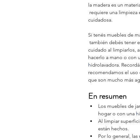
la madera es un materi
 requiere una limpieza
cuidadosa.
Si tenés muebles de ma
 también debés tener e
cuidado al limpiarlos,
hacerlo a mano o con 
h
idrolavadora. Recordá
recomendamos el uso de
que son mucho más agr
En resumen
Los muebles de ja
hogar o con una 
h
Al limpiar superfi
están hechos.
Por lo general, la