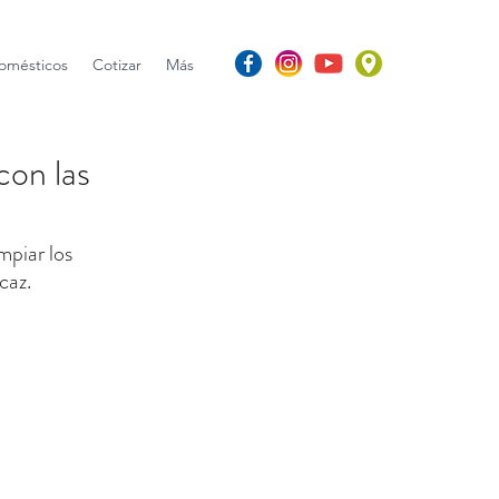
omésticos
Cotizar
Más
con las
mpiar los 
caz.