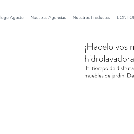
álogo Agosto
Nuestras Agencias
Nuestros Productos
BONHOE
¡Hacelo vos m
hidrolavador
¡El tiempo de disfruta
muebles de jardín. Des