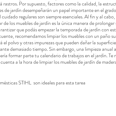
 rastros. Por supuesto, factores como la calidad, la estruct
es de jardín desempeñarán un papel importante en el grado 
l cuidado regulares son siempre esenciales. Al fin y al cabo, 
de los muebles de jardín es la única manera de prolongar su
arantizar que podás empezar la temporada de jardín con esti
ecuente, recomendamos limpiar los muebles con un paño su
á el polvo y otras impurezas que pueden dañar la superficie
ante demasiado tiempo. Sin embargo, una limpieza anual a
ría formar parte tu calendario de trabajos en el jardín. Te
 cuenta a la hora de limpiar los muebles de jardín de madera
mésticas STIHL  son ideales para esta tarea