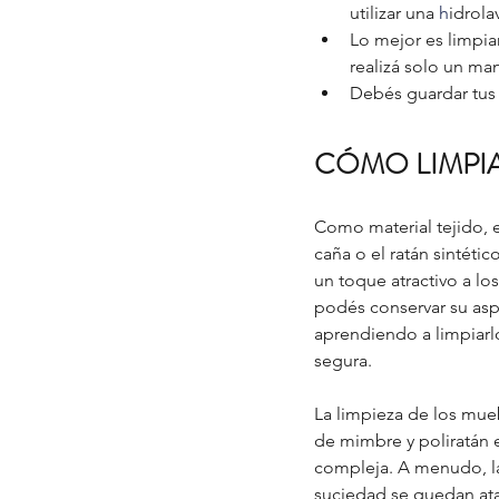
utilizar una 
h
idrola
Lo mejor es limpiar
realizá solo un man
Debés guardar tus
CÓMO LIMPIA
Como material tejido, e
caña o el ratán sintético
un toque atractivo a lo
podés conservar su asp
aprendiendo a limpiarl
segura.
La limpieza de los mueb
de mimbre y poliratán 
compleja. A menudo, la
suciedad se quedan ata