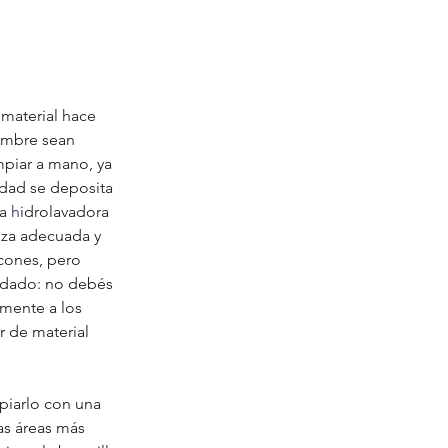
 material hace 
mbre sean  
mpiar a mano, ya 
dad se deposita 
a 
h
idrolavadora 
eza adecuada y 
ncones, pero  
uidado: no debés 
amente a los 
r de material 
piarlo con una 
as áreas más 