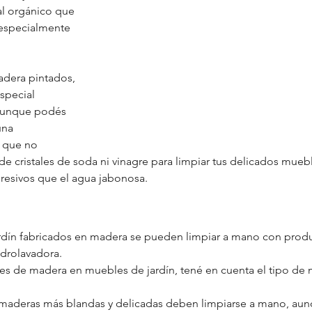
al orgánico que 
 especialmente 
dera pintados, 
special 
 aunque podés 
una 
 que no 
 cristales de soda ni vinagre para limpiar tus delicados mueb
esivos que el agua jabonosa. 
rdín fabricados en madera se pueden limpiar a mano con produ
idrolavadora.
cies de madera en muebles de jardín, tené en cuenta el tipo de
s maderas más blandas y delicadas deben limpiarse a mano, au