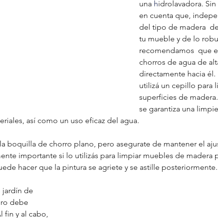
una 
h
idrolavadora. Si
en cuenta que, indep
del tipo de madera  de
tu mueble y de lo robu
recomendamos  que evi
chorros de agua de alt
directamente hacia él. 
utilizá un cepillo para l
superficies de madera
se garantiza una limpi
riales, así como un uso eficaz del agua. 
la boquilla de chorro plano, pero asegurate de mantener el aju
ente importante si lo utilizás para limpiar muebles de madera 
ede hacer que la pintura se agriete y se astille posteriormente.
jardín de 
ero debe 
fin y al cabo, 