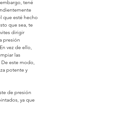
n embargo, tené 
endientemente 
l que esté hecho 
sto que sea, te 
tes dirigir 
a presión 
En vez de ello, 
impiar las 
. De este modo, 
eza potente y 
ste de presión 
pintados, ya que 