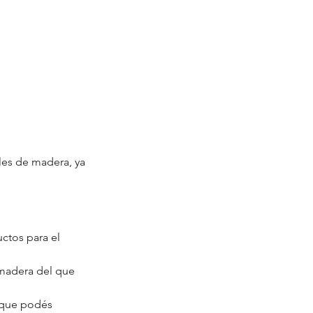
les de madera, ya 
ctos para el 
 madera del que 
nque podés 