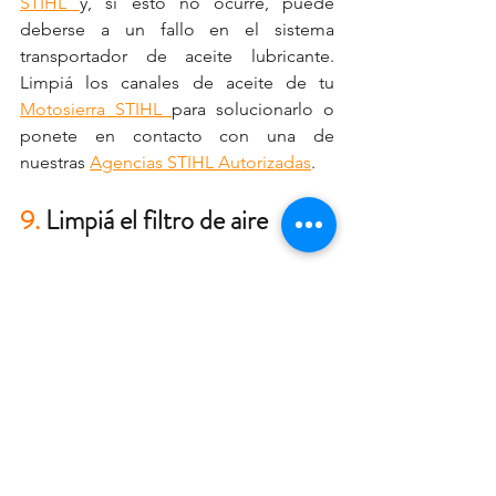
STIHL
y, si esto no ocurre, puede 
deberse a un fallo en el sistema 
transportador de aceite lubricante. 
Limpiá los canales de aceite de tu 
Motosierra STIHL
para solucionarlo o 
ponete en contacto con una de 
nuestras 
Agencias STIHL Autorizada
s
.
9.
 Limpiá el filtro de aire
Para asegurarte de que el rendimiento 
de tu 
Motosierra STIHL
 no disminuya 
con el tiempo, debés limpiar el filtro de 
aire con regularidad. Retiralo de la 
carcasa y luego da varios golpes ligeros 
para sacudir la suciedad.