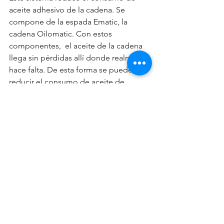
aceite adhesivo de la cadena. Se 
compone de la espada Ematic, la 
cadena Oilomatic. Con estos 
componentes,  el aceite de la cadena 
llega sin pérdidas allí donde realmente 
hace falta. De esta forma se puede 
reducir el consumo de aceite de 
cadena hasta un 50%.
VIDEO INFORMATIVO
Aprendé con este corto video cómo 
desempacar y armar tu motosierra 
STIHL MS 250.