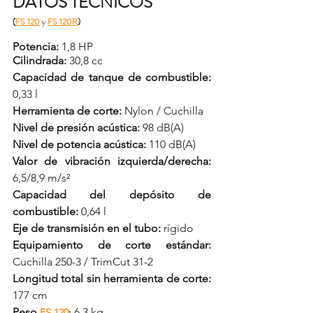
DATOS TÉCNICOS
(
FS 120
 y 
FS 120R
)
Potencia:
 1,8 HP
Cilindrada:
 30,8 cc
Capacidad de tanque de combustible:
0,33 l
Herramienta de corte:
 Nylon / Cuchilla
Nivel de presión acústica: 
98 dB(A)
Nivel de potencia acústica:
 110 dB(A)
Valor de vibración izquierda/derecha:
6,5/8,9 m/s²
Capacidad del depósito de 
combustible:
 0,64 l
Eje de transmisión en el tubo:
 rígido
Equipamiento de corte estándar:
Cuchilla 250-3 / TrimCut 31-2
Longitud total sin herramienta de corte:
177 cm
Peso 
6,3 kg
FS 120
: 