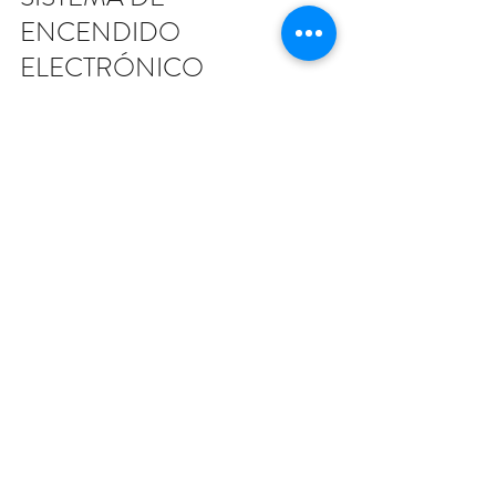
ENCENDIDO 
ELECTRÓNICO
Garantiza un arranque fiable y un 
funcionamiento del motor sin  
problemas. Está totalmente 
encapsulado y por tanto es immune a la  
humedad y la suciedad.
VIDEO INFORMATIVO
Montaje y mantenimiento de la 
Motoguadaña STIHL FS 120
.
https://www.youtube.com/watch?v=bsN-