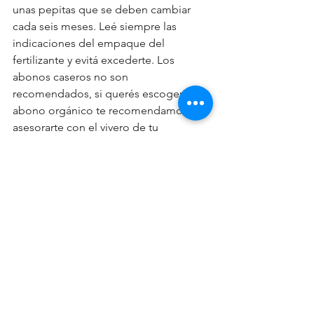
unas pepitas que se deben cambiar 
cada seis meses. Leé siempre las 
indicaciones del empaque del 
fertilizante y evitá excederte. Los 
abonos caseros no son 
recomendados, si querés escoger un 
abono orgánico te recomendamos 
asesorarte con el vivero de tu 
confianza. 
Con estos secretos y los cuidados 
amorosos, tus orquídeas pronto 