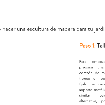
hacer una escultura de madera para tu jardí
Paso 1:
 Tal
Para empeza
preparar una
corazón de ma
tronco en pos
fijalo con una 
soporte metáli
similar res
alternativa, p