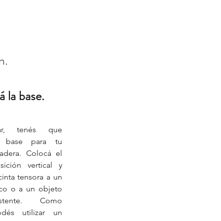
n.
lá la base.
r, tenés que 
 base para tu 
dera. Colocá el 
ición vertical y 
cinta tensora a un 
co o a un objeto 
istente. Como 
odés utilizar un 