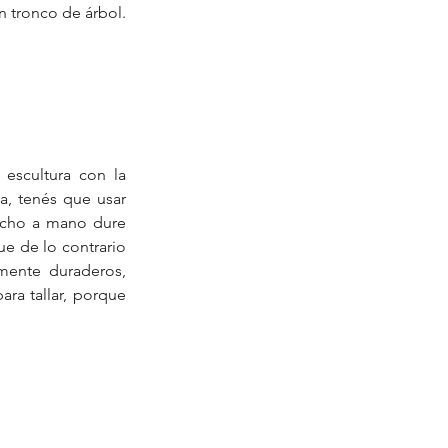
 tronco de árbol. 
Es importante elegir el tipo de madera adecuado antes de empezar a tallar una escultura con la 
sa, tenés que usar 
echo a mano dure 
 de lo contrario 
mente duraderos, 
a tallar, porque 