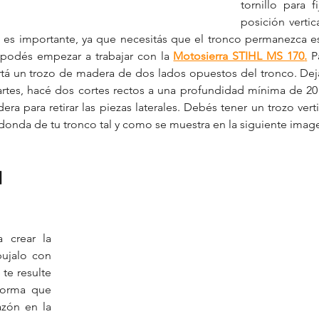
tornillo para f
posición vertic
 es importante, ya que necesitás que el tronco permanezca es
, podés empezar a trabajar con la 
Motosierra STIHL MS 170
.
 P
rtá un trozo de madera de dos lados opuestos del tronco. Dejá
artes, hacé dos cortes rectos a una profundidad mínima de 20
ra para retirar las piezas laterales. Debés tener un trozo verti
edonda de tu tronco tal y como se muestra en la siguiente imag
 
 crear la 
ujalo con 
te resulte 
forma que 
azón en la 