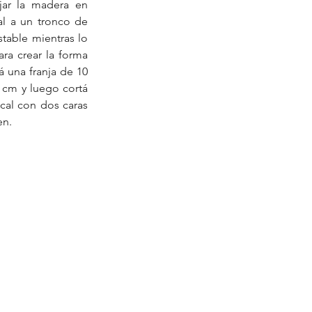
ijar la madera en 
al a un tronco de 
table mientras lo 
ara crear la forma 
 una franja de 10 
 cm y luego cortá 
cal con dos caras 
en.