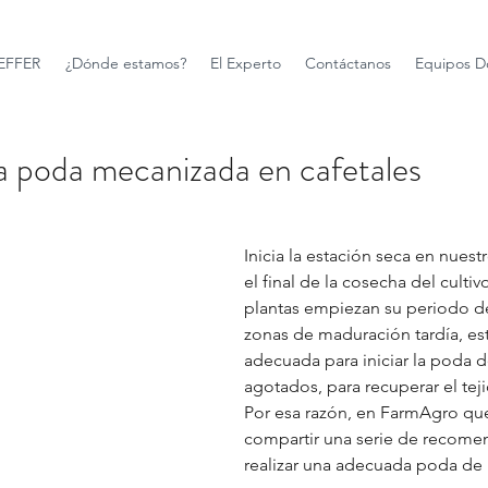
FFER
¿Dónde estamos?
El Experto
Contáctanos
Equipos D
la poda mecanizada en cafetales
Inicia la estación seca en nuestro
el final de la cosecha del cultiv
plantas empiezan su periodo de
zonas de maduración tardía, est
adecuada para iniciar la poda d
agotados, para recuperar el tej
Por esa razón, en FarmAgro qu
compartir una serie de recome
realizar una adecuada poda de l