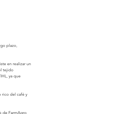
go plazo, 
te en realizar un 
l tejido 
IHL, ya que 
rico del café y 
ok de FarmAgro 