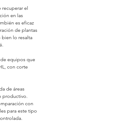
 recuperar el 
ión en las 
ambién es eficaz 
ración de plantas 
ien lo resalta 
é.
d de equipos que 
L, con corte 
da de áreas 
 productivo. 
comparación con 
es para este tipo 
controlada.