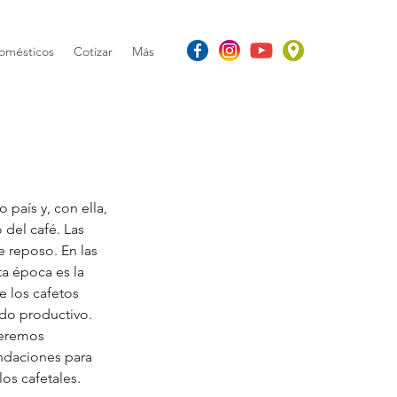
omésticos
Cotizar
Más
 país y, con ella, 
o del café. Las 
 reposo. En las 
a época es la 
e los cafetos 
ido productivo. 
eremos 
ndaciones para 
os cafetales.