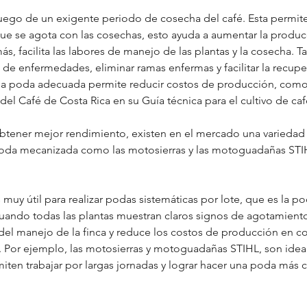
luego de un exigente periodo de cosecha del café. Esta permite
ue se agota con las cosechas, esto ayuda a aumentar la producc
s, facilita las labores de manejo de las plantas y la cosecha. T
s de enfermedades, eliminar ramas enfermas y facilitar la recupe
a poda adecuada permite reducir costos de producción, como b
 del Café de Costa Rica en su Guía técnica para el cultivo de caf
obtener mejor rendimiento, existen en el mercado una varieda
poda mecanizada como las motosierras y las motoguadañas STIH
uy útil para realizar podas sistemáticas por lote, que es la po
cuando todas las plantas muestran claros signos de agotamiento
es del manejo de la finca y reduce los costos de producción en 
o. Por ejemplo, las motosierras y motoguadañas STIHL, son ideal
iten trabajar por largas jornadas y lograr hacer una poda más 