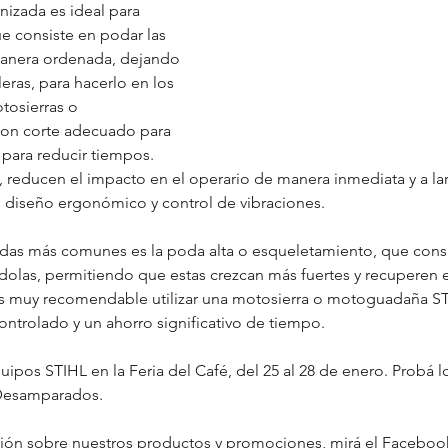
izada es ideal para 
que consiste en podar las 
manera ordenada, dejando 
leras, para hacerlo en los 
tosierras o 
on corte adecuado para 
 para reducir tiempos. 
 reducen el impacto en el operario de manera inmediata y a lar
 diseño ergonómico y control de vibraciones.
das más comunes es la poda alta o esqueletamiento, que consis
ndolas, permitiendo que estas crezcan más fuertes y recuperen e
es muy recomendable utilizar una motosierra o motoguadaña ST
ontrolado y un ahorro significativo de tiempo.
pos STIHL en la Feria del Café, del 25 al 28 de enero. Probá lo 
 Desamparados.
ción sobre nuestros productos y promociones, mirá el Facebo