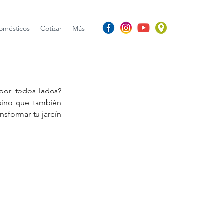
omésticos
Cotizar
Más
por todos lados? 
 sino que también 
nsformar tu jardín 