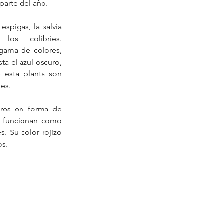
parte del año.
spigas, la salvia 
los colibríes. 
gama de colores, 
ta el azul oscuro, 
 esta planta son 
íes.
ores en forma de 
a funcionan como 
s. Su color rojizo 
os.