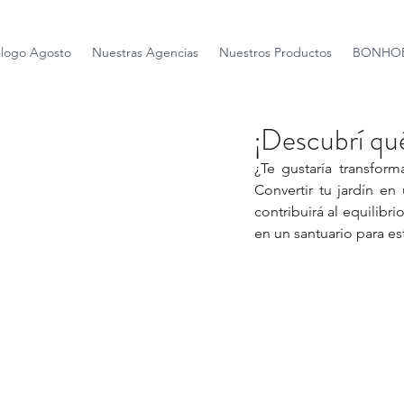
álogo Agosto
Nuestras Agencias
Nuestros Productos
BONHOE
¡Descubrí qué
¿Te gustaría transfor
Convertir tu jardín en
contribuirá al equilibr
en un santuario para e