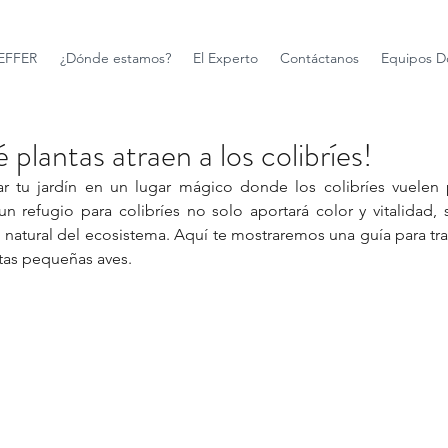
FFER
¿Dónde estamos?
El Experto
Contáctanos
Equipos D
 plantas atraen a los colibríes!
mar tu jardín en un lugar mágico donde los colibríes vuelen 
 un refugio para colibríes no solo aportará color y vitalidad,
io natural del ecosistema. Aquí te mostraremos una guía para tra
stas pequeñas aves.